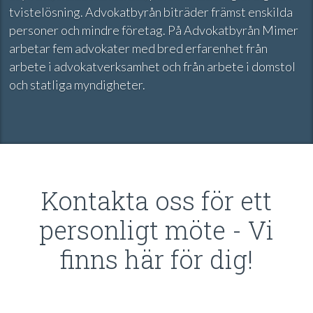
tvistelösning. Advokatbyrån biträder främst enskilda
personer och mindre företag. På Advokatbyrån Mimer
arbetar fem advokater med bred erfarenhet från
arbete i advokatverksamhet och från arbete i domstol
och statliga myndigheter.
Kontakta oss för ett
personligt möte - Vi
finns här för dig!