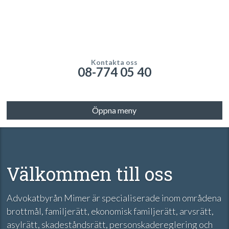
Kontakta oss
08-774 05 40
Öppna meny
Välkommen till oss
Advokatbyrån Mimer är specialiserade inom områdena
brottmål, familjerätt, ekonomisk familjerätt, arvsrätt,
asylrätt, skadeståndsrätt, personskadereglering och